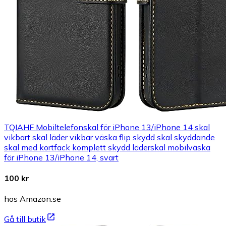
TQIAHF Mobiltelefonskal för iPhone 13/iPhone 14 skal
vikbart skal läder vikbar väska flip skydd skal skyddande
skal med kortfack komplett skydd läderskal mobilväska
för iPhone 13/iPhone 14, svart
100 kr
hos Amazon.se
Gå till butik