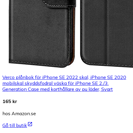
Verco plånbok för iPhone SE 2022 skal, iPhone SE 2020
mobilskal skyddsfodral väska för iPhone SE 2./3.
Generation Case med korthållare av pu läder, Svart
165 kr
hos Amazon.se
Gå till butik