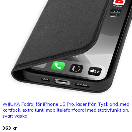
WIIUKA Fodral för iPhone 15 Pro, läder från Tyskland, med
kortfack, extra tunt, mobiltelefonfodral med stativfunktion,
svart väska
363 kr