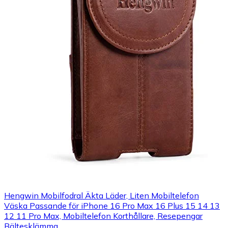
Hengwin Mobilfodral Äkta Läder, Liten Mobiltelefon
Väska Passande för iPhone 16 Pro Max 16 Plus 15 14 13
12 11 Pro Max, Mobiltelefon Korthållare, Resepengar
Bältesklämma