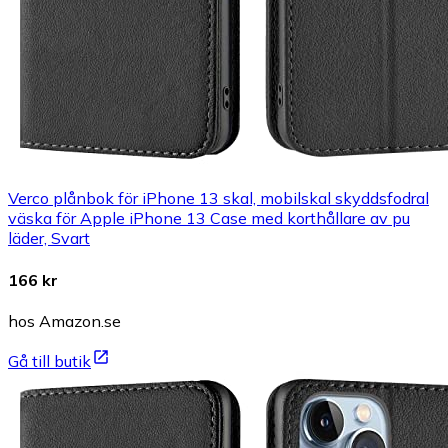
Verco plånbok för iPhone 13 skal, mobilskal skyddsfodral
väska för Apple iPhone 13 Case med korthållare av pu
läder, Svart
166 kr
hos Amazon.se
Gå till butik