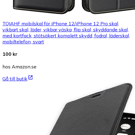
TQIAHF mobilskal för iPhone 12/iPhone 12 Pro skal,
vikbart skal, läder, vikbar väska, flip skal, skyddande skal,
med kortfack, stötsäkert komplett skydd, fodral, läderskal,
mobiltelefon, svart
100 kr
hos Amazon.se
Gå till butik