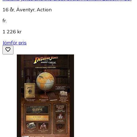
16 år, Äventyr, Action
fr.
1 226 kr
Jämför pris