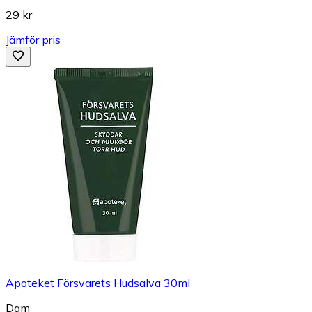
29 kr
Jämför pris
Apoteket Försvarets Hudsalva 30ml
Dam