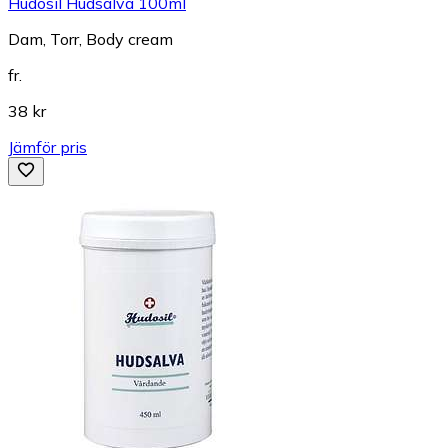
Hudosil Hudsalva 100ml
Dam, Torr, Body cream
fr.
38 kr
Jämför pris