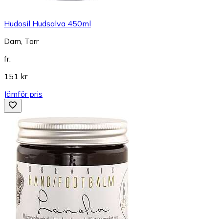
Hudosil Hudsalva 450ml
Dam, Torr
fr.
151 kr
Jämför pris