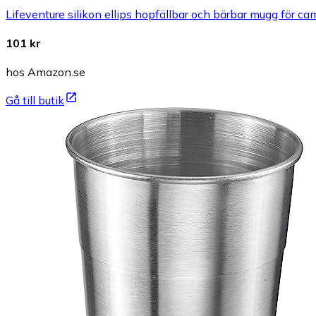
Lifeventure silikon ellips hopfällbar och bärbar mugg för c
101 kr
hos Amazon.se
Gå till butik