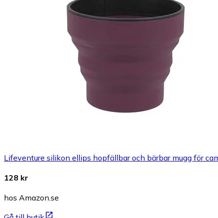
Lifeventure silikon ellips hopfällbar och bärbar mugg för c
128 kr
hos Amazon.se
Gå till butik