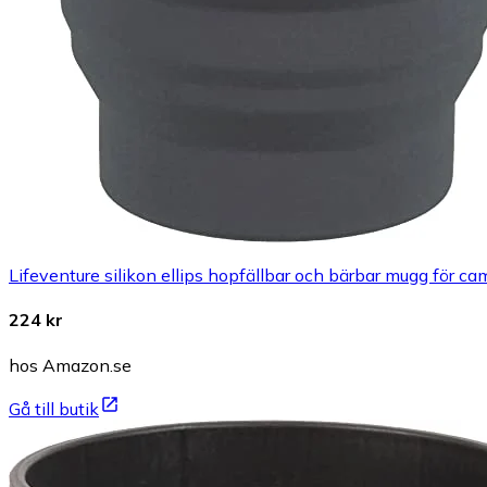
Lifeventure silikon ellips hopfällbar och bärbar mugg för ca
224 kr
hos Amazon.se
Gå till butik