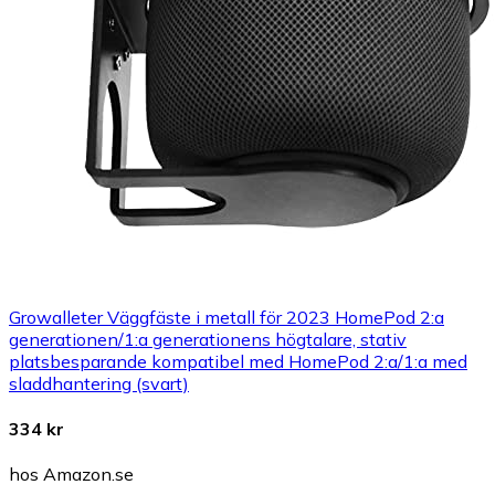
Growalleter Väggfäste i metall för 2023 HomePod 2:a
generationen/1:a generationens högtalare, stativ
platsbesparande kompatibel med HomePod 2:a/1:a med
sladdhantering (svart)
334 kr
hos Amazon.se