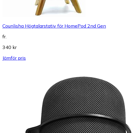
Counlisha Högtalarstativ för HomePod 2nd Gen
fr.
340 kr
Jämför pris