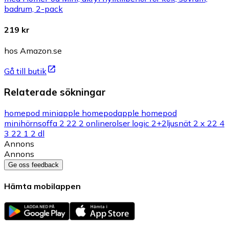
badrum, 2-pack
219 kr
hos Amazon.se
Gå till butik
Relaterade sökningar
homepod mini
apple homepod
apple homepod
mini
hörnsoffa 2 2
2 2 online
rolser logic 2+2
ljusnät 2 x 2
2 4
3 2
2 1 2 dl
Annons
Annons
Ge oss feedback
Hämta mobilappen