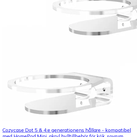
Cozycase Dot 5 & 4:e generationens hållare - kompatibel
med HomePod Mini, akryl hylltillbehör för kök, sovrum,