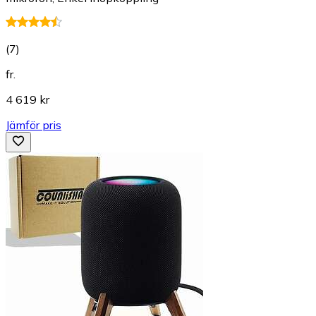
(
7
)
fr.
4 619 kr
Jämför pris