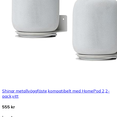
Shinar metallväggfäste,kompatibelt med HomePod 2,2-
pack,vitt
555 kr