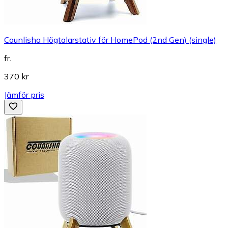
Counlisha Högtalarstativ för HomePod (2nd Gen) (single)
fr.
370 kr
Jämför pris