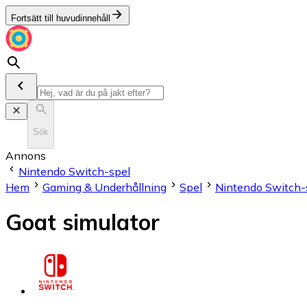
Fortsätt till huvudinnehåll
Sök
Annons
Nintendo Switch-spel
Hem
Gaming & Underhållning
Spel
Nintendo Switch-
Goat simulator