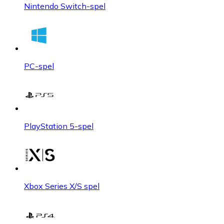
Nintendo Switch-spel
PC-spel
PlayStation 5-spel
Xbox Series X/S spel