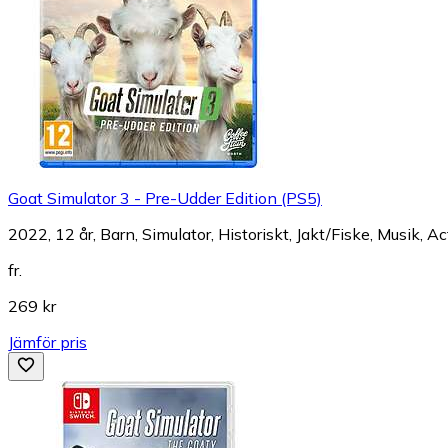
Goat Simulator 3 - Pre-Udder Edition (PS5)
2022, 12 år, Barn, Simulator, Historiskt, Jakt/Fiske, Musik, A
fr.
269 kr
Jämför pris