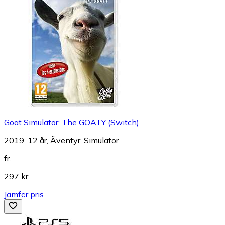
Goat Simulator: The GOATY (Switch)
2019, 12 år, Äventyr, Simulator
fr.
297 kr
Jämför pris