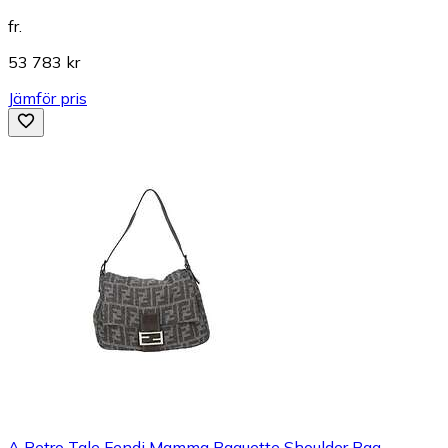
fr.
53 783 kr
Jämför pris
A Retro Tale Fendi Mamma Baguette Shoulder Bag