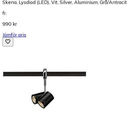
Skena, Lysdiod (LED), Vit, Silver, Aluminium, Grå/Antracit
fr.
990 kr
Jämför pris