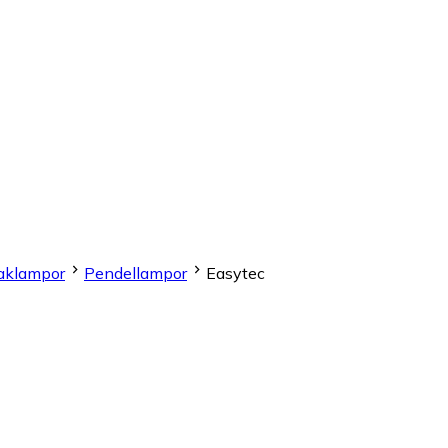
aklampor
Pendellampor
Easytec