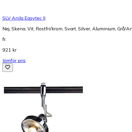
SLV Anila Easytec II
Nej, Skena, Vit, Rostfri/krom, Svart, Silver, Aluminium, Grå/An
fr.
921 kr
Jämför pris