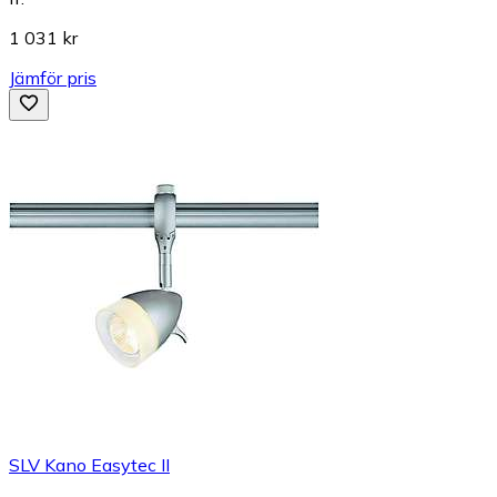
1 031 kr
Jämför pris
SLV Kano Easytec II