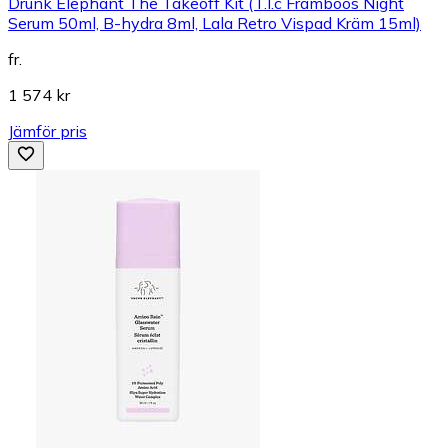
Drunk Elephant The Takeoff Kit (T.l.c Framboos Night
Serum 50ml, B-hydra 8ml, Lala Retro Vispad Kräm 15ml)
fr.
1 574 kr
Jämför pris