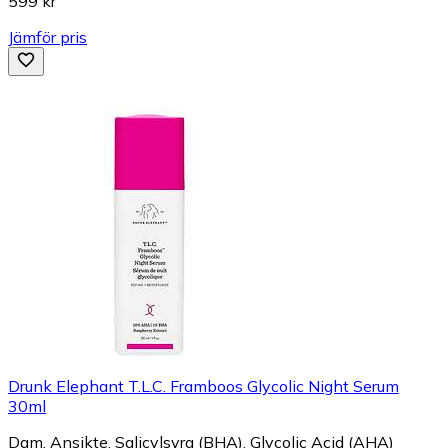
599 kr
Jämför pris
Drunk Elephant T.L.C. Framboos Glycolic Night Serum
30ml
Dam, Ansikte, Salicylsyra (BHA), Glycolic Acid (AHA)