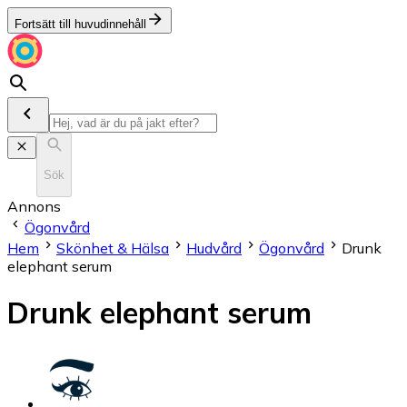
Fortsätt till huvudinnehåll
Sök
Annons
Ögonvård
Hem
Skönhet & Hälsa
Hudvård
Ögonvård
Drunk
elephant serum
Drunk elephant serum