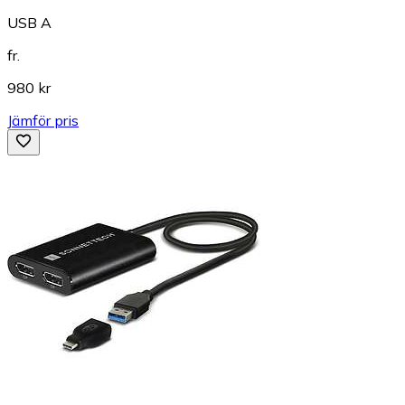
USB A
fr.
980 kr
Jämför pris