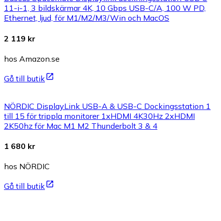
11-i-1, 3 bildskärmar 4K, 10 Gbps USB-C/A, 100 W PD,
Ethernet, ljud, för M1/M2/M3/Win och MacOS
2 119 kr
hos Amazon.se
Gå till butik
NÖRDIC DisplayLink USB-A & USB-C Dockingsstation 1
till 15 för trippla monitorer 1xHDMI 4K30Hz 2xHDMI
2K50hz för Mac M1 M2 Thunderbolt 3 & 4
1 680 kr
hos NÖRDIC
Gå till butik