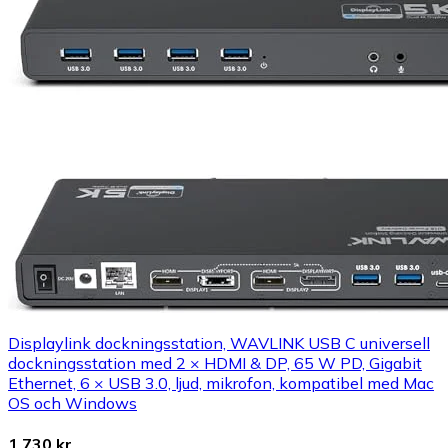
Displaylink dockningsstation, WAVLINK USB C universell
dockningsstation med 2 × HDMI & DP, 65 W PD, Gigabit
Ethernet, 6 × USB 3.0, ljud, mikrofon, kompatibel med Mac
OS och Windows
1 730 kr