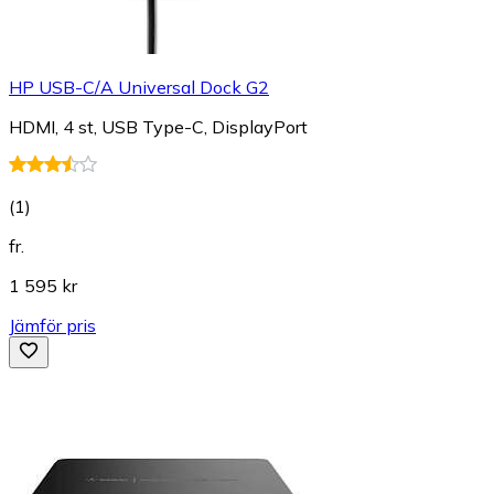
HP USB-C/A Universal Dock G2
HDMI, 4 st, USB Type-C, DisplayPort
(
1
)
fr.
1 595 kr
Jämför pris