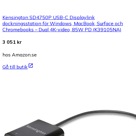
Kensington SD4750P USB-C Displaylink
dockningsstation för Windows, MacBook, Surface och
Chromebooks – Dual 4K-video, 85W PD (K39105NA)
3 051 kr
hos Amazon.se
Gå till butik