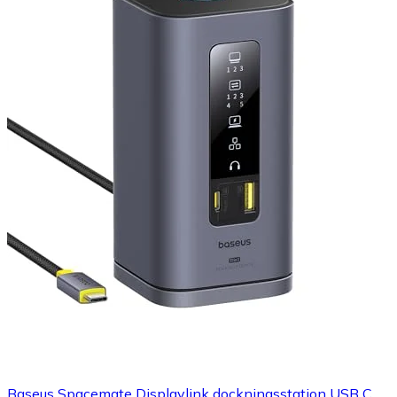
Baseus Spacemate Displaylink dockningsstation USB C