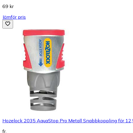
69 kr
Jämför pris
Hozelock 2035 AquaStop Pro Metall Snabbkoppling för 12
fr.