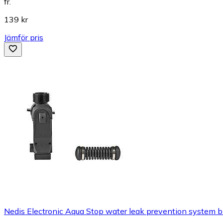
fr.
139 kr
Jämför pris
Nedis Electronic Aqua Stop water leak prevention system b