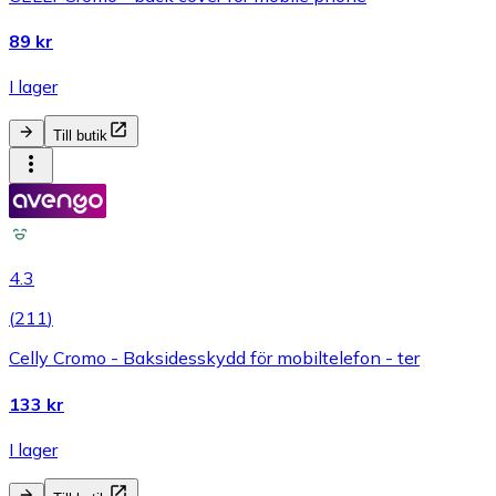
89 kr
I lager
Till butik
4.3
(
211
)
Celly Cromo - Baksidesskydd för mobiltelefon - ter
133 kr
I lager