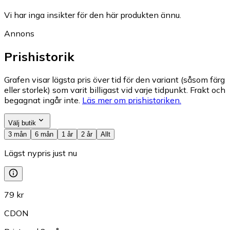
Vi har inga insikter för den här produkten ännu.
Annons
Prishistorik
Grafen visar lägsta pris över tid för den variant (såsom färg
eller storlek) som varit billigast vid varje tidpunkt. Frakt och
begagnat ingår inte.
Läs mer om prishistoriken.
Välj butik
3 mån
6 mån
1 år
2 år
Allt
Lägst nypris just nu
79 kr
CDON