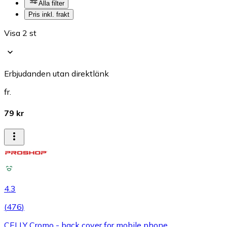
Alla filter
Pris inkl. frakt
Visa 2 st
Erbjudanden utan direktlänk
fr.
79 kr
4.3
(
476
)
CELLY Cromo - back cover for mobile phone