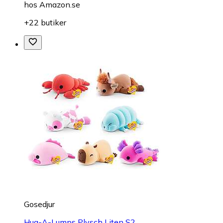
hos
Amazon.se
+22 butiker
Gosedjur
Hug-A-Lumps Plysch Liten S2