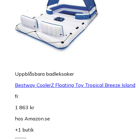
Uppblåsbara badleksaker
Bestway CoolerZ Floating Toy Tropical Breeze Island
fr.
1 863 kr
hos
Amazon.se
+1 butik