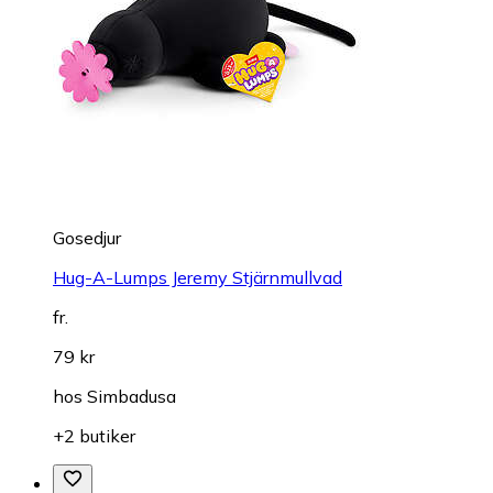
Gosedjur
Hug-A-Lumps Jeremy Stjärnmullvad
fr.
79 kr
hos
Simbadusa
+2 butiker