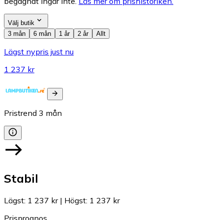
begagnat ingår inte.
Läs mer om prishistoriken.
Välj butik
3 mån
6 mån
1 år
2 år
Allt
Lägst nypris just nu
1 237 kr
Pristrend
3
mån
Stabil
Lägst
:
1 237 kr
|
Högst
:
1 237 kr
Prisprognos