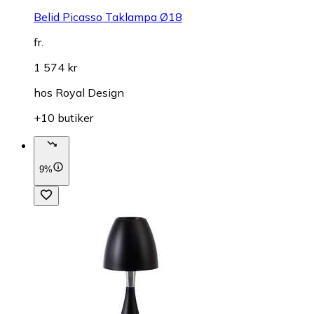
Belid Picasso Taklampa Ø18
fr.
1 574 kr
hos
Royal Design
+10 butiker
9%