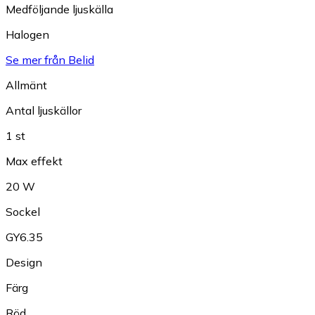
Medföljande ljuskälla
Halogen
Se mer från Belid
Allmänt
Antal ljuskällor
1 st
Max effekt
20 W
Sockel
GY6.35
Design
Färg
Röd