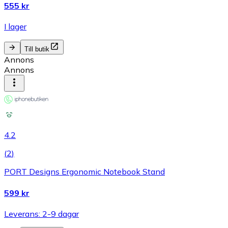
555 kr
I lager
Till butik
Annons
Annons
4.2
(
2
)
PORT Designs Ergonomic Notebook Stand
599 kr
Leverans: 2-9 dagar