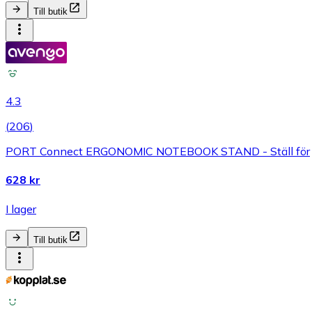
Till butik
4.3
(
206
)
PORT Connect ERGONOMIC NOTEBOOK STAND - Ställ för
628 kr
I lager
Till butik