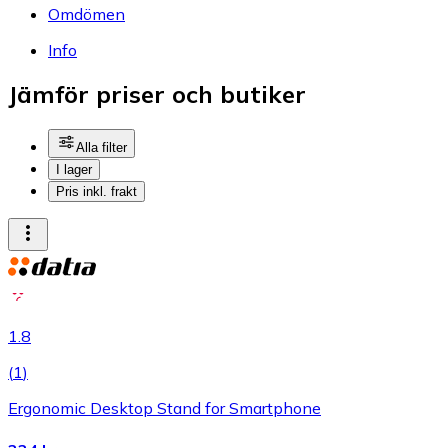
Omdömen
Info
Jämför priser och butiker
Alla filter
I lager
Pris inkl. frakt
1.8
(
1
)
Ergonomic Desktop Stand for Smartphone