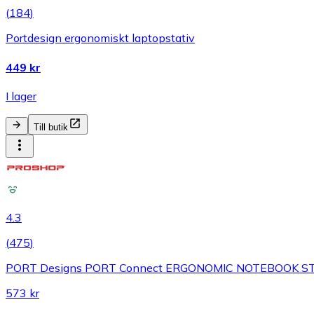
(
184
)
Portdesign ergonomiskt laptopstativ
449 kr
I lager
Till butik
4.3
(
475
)
PORT Designs PORT Connect ERGONOMIC NOTEBOOK S
573 kr