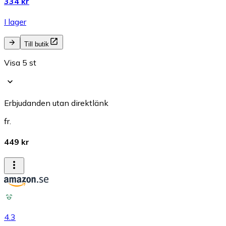
334 kr
I lager
Till butik
Visa 5 st
Erbjudanden utan direktlänk
fr.
449 kr
4.3