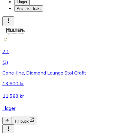
I lager
Pris inkl. frakt
2.1
(
3
)
Cane-line, Diamond Lounge Stol Grafit
13 600 kr
11 560 kr
I lager
Till butik