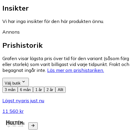
Insikter
Vi har inga insikter för den här produkten ännu.
Annons
Prishistorik
Grafen visar lägsta pris över tid för den variant (såsom färg
eller storlek) som varit billigast vid varje tidpunkt. Frakt och
begagnat ingår inte.
Läs mer om prishistoriken.
Välj butik
3 mån
6 mån
1 år
2 år
Allt
Lägst nypris just nu
11 560 kr