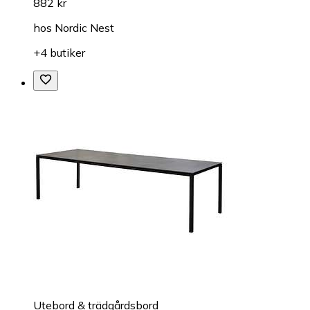
882 kr
hos
Nordic Nest
+4 butiker
Utebord & trädgårdsbord