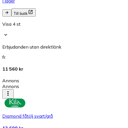
I lager
Till butik
Visa 4 st
Erbjudanden utan direktlänk
fr.
11 560 kr
Annons
Annons
Diamond fåtölj svart/grå
13 600 kr