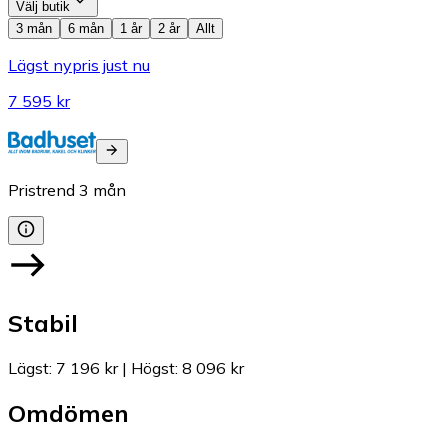
Välj butik
3 mån
6 mån
1 år
2 år
Allt
Lägst nypris just nu
7 595 kr
Pristrend
3
mån
Stabil
Lägst
:
7 196 kr
|
Högst
:
8 096 kr
Omdömen