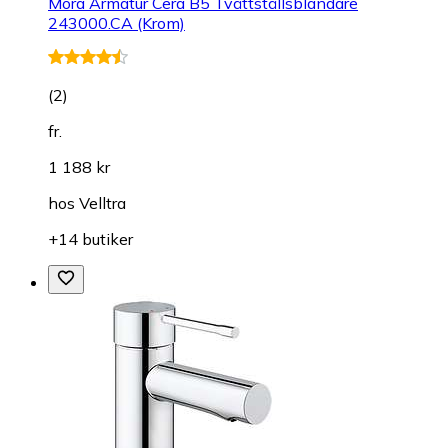
Mora Armatur Cera B5 Tvättställsblandare
243000.CA (Krom)
(
2
)
fr.
1 188 kr
hos
Velltra
+14 butiker