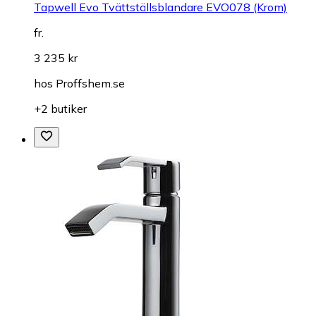
Tapwell Evo Tvättställsblandare EVO078 (Krom)
fr.
3 235 kr
hos
Proffshem.se
+2 butiker