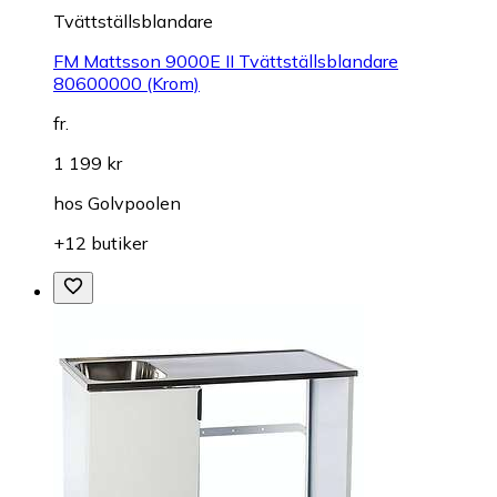
Tvättställsblandare
FM Mattsson 9000E II Tvättställsblandare
80600000 (Krom)
fr.
1 199 kr
hos
Golvpoolen
+12 butiker