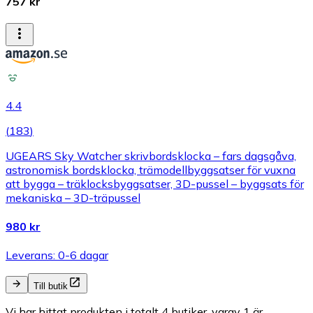
757 kr
4.4
(
183
)
UGEARS Sky Watcher skrivbordsklocka – fars dagsgåva,
astronomisk bordsklocka, trämodellbyggsatser för vuxna
att bygga – träklocksbyggsatser, 3D-pussel – byggsats för
mekaniska – 3D-träpussel
980 kr
Leverans: 0-6 dagar
Till butik
Vi har hittat produkten i totalt 4 butiker, varav 1 är