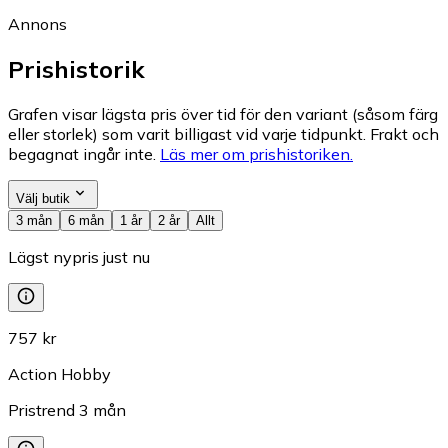
Annons
Prishistorik
Grafen visar lägsta pris över tid för den variant (såsom färg
eller storlek) som varit billigast vid varje tidpunkt. Frakt och
begagnat ingår inte.
Läs mer om prishistoriken.
Välj butik
3 mån
6 mån
1 år
2 år
Allt
Lägst nypris just nu
757 kr
Action Hobby
Pristrend
3
mån