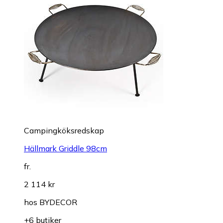
Campingköksredskap
Hällmark Griddle 98cm
fr.
2 114 kr
hos
BYDECOR
+6 butiker