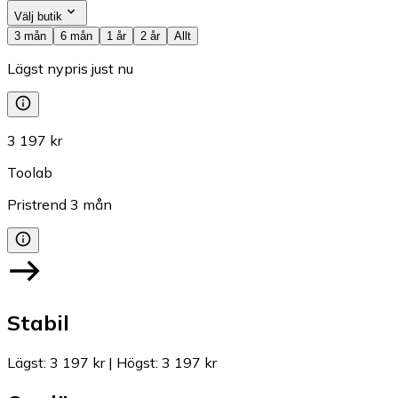
Välj butik
3 mån
6 mån
1 år
2 år
Allt
Lägst nypris just nu
3 197 kr
Toolab
Pristrend
3
mån
Stabil
Lägst
:
3 197 kr
|
Högst
:
3 197 kr