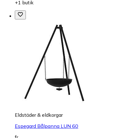
+1 butik
Eldstäder & eldkorgar
Espegard Bålpanna LUN 60
fr.