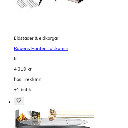
Eldstäder & eldkorgar
Robens Hunter Tältkamin
fr.
4 319 kr
hos
TrekkInn
+1 butik