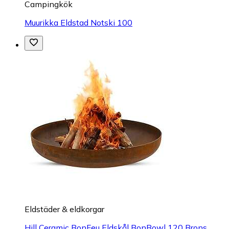
Campingkök
Muurikka Eldstad Notski 100
Eldstäder & eldkorgar
Hill Ceramic BonFeu Eldskål BonBowl 120 Brons