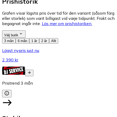
Prishistorik
Grafen visar lägsta pris över tid för den variant (såsom färg
eller storlek) som varit billigast vid varje tidpunkt. Frakt och
begagnat ingår inte.
Läs mer om prishistoriken.
Välj butik
3 mån
6 mån
1 år
2 år
Allt
Lägst nypris just nu
2 390 kr
Pristrend
3
mån