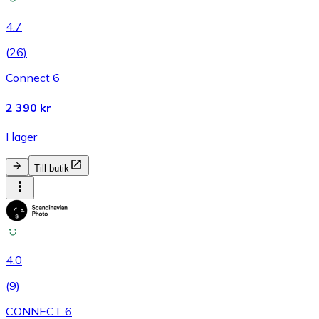
4.7
(
26
)
Connect 6
2 390 kr
I lager
Till butik
4.0
(
9
)
CONNECT 6