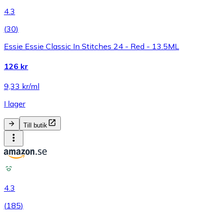
4.3
(
30
)
Essie Essie Classic In Stitches 24 - Red - 13.5ML
126 kr
9,33 kr/ml
I lager
Till butik
4.3
(
185
)