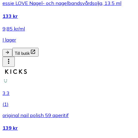
essie LOVE Nagel- och nagelbandsvårdsolja, 13.5 ml
133 kr
9,85 kr/ml
I lager
Till butik
3.3
(
1
)
original nail polish 59 aperitif
139 kr