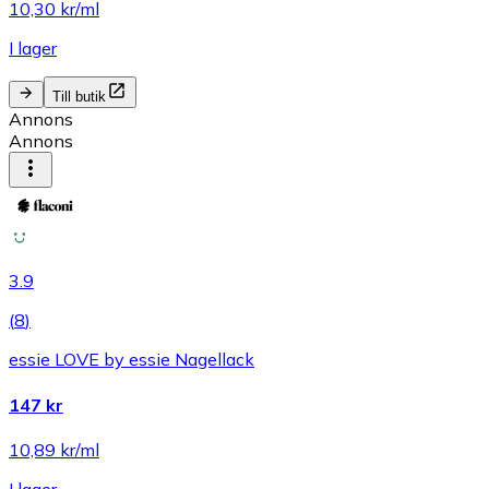
10,30 kr/ml
I lager
Till butik
Annons
Annons
3.9
(
8
)
essie LOVE by essie Nagellack
147 kr
10,89 kr/ml