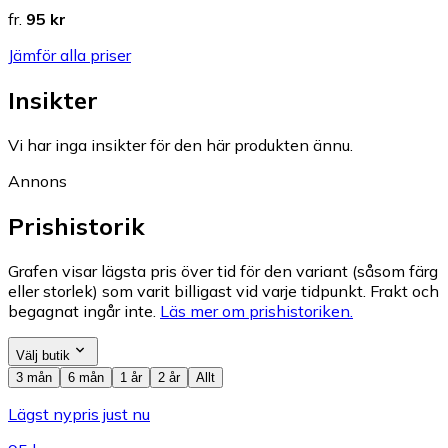
fr.
95 kr
Jämför alla priser
Insikter
Vi har inga insikter för den här produkten ännu.
Annons
Prishistorik
Grafen visar lägsta pris över tid för den variant (såsom färg
eller storlek) som varit billigast vid varje tidpunkt. Frakt och
begagnat ingår inte.
Läs mer om prishistoriken.
Välj butik
3 mån
6 mån
1 år
2 år
Allt
Lägst nypris just nu