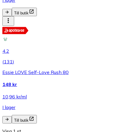
I lager
Till butik
4.2
(
131
)
Essie LOVE Self-Love Rush 80
148 kr
10,96 kr/ml
I lager
Till butik
Visa 1 st