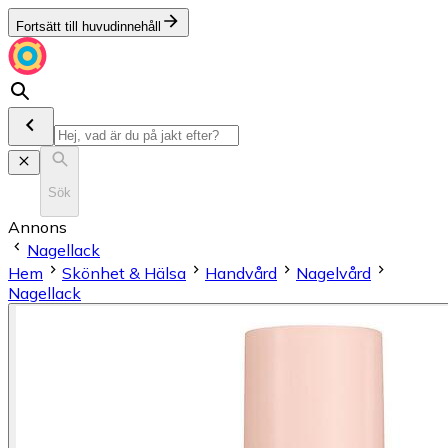
Fortsätt till huvudinnehåll
Sök
Annons
Nagellack
Hem
Skönhet & Hälsa
Handvård
Nagelvård
Nagellack