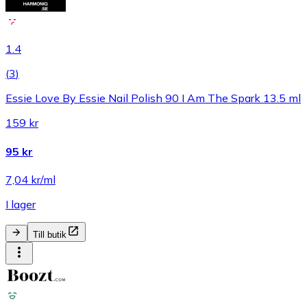
1.4
(
3
)
Essie Love By Essie Nail Polish 90 I Am The Spark 13.5 ml
159 kr
95 kr
7,04 kr/ml
I lager
Till butik