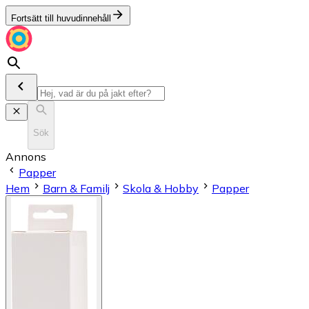
Fortsätt till huvudinnehåll
Sök
Annons
Papper
Hem
Barn & Familj
Skola & Hobby
Papper