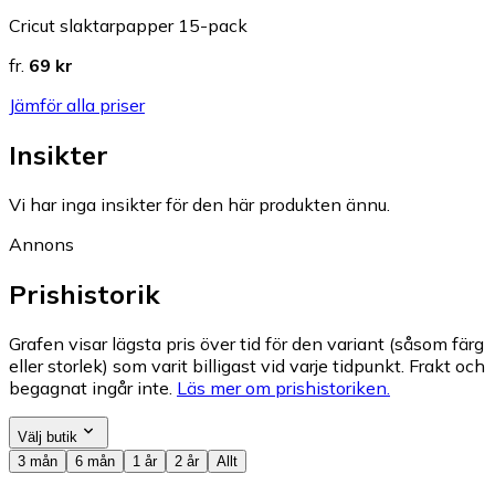
Cricut slaktarpapper 15-pack
fr.
69 kr
Jämför alla priser
Insikter
Vi har inga insikter för den här produkten ännu.
Annons
Prishistorik
Grafen visar lägsta pris över tid för den variant (såsom färg
eller storlek) som varit billigast vid varje tidpunkt. Frakt och
begagnat ingår inte.
Läs mer om prishistoriken.
Välj butik
3 mån
6 mån
1 år
2 år
Allt