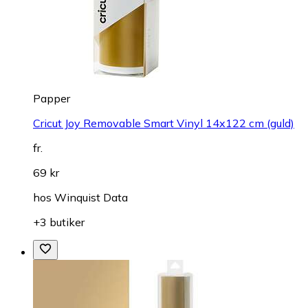
Papper
Cricut Joy Removable Smart Vinyl 14x122 cm (guld)
fr.
69 kr
hos
Winquist Data
+3 butiker