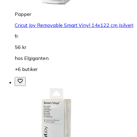
Papper
Cricut Joy Removable Smart Vinyl 14x122 cm (silver)
fr.
56 kr
hos
Elgiganten
+6 butiker