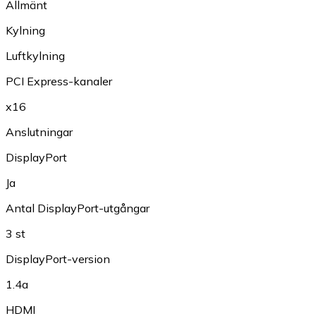
Allmänt
Kylning
Luftkylning
PCI Express-kanaler
x16
Anslutningar
DisplayPort
Ja
Antal DisplayPort-utgångar
3 st
DisplayPort-version
1.4a
HDMI