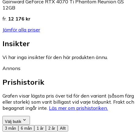
Gainward GeForce RTX 4070 Ti Phantom Reunion GS
12GB
fr.
12 176 kr
Jämför alla priser
Insikter
Vi har inga insikter för den här produkten ännu.
Annons
Prishistorik
Grafen visar lägsta pris över tid för den variant (såsom färg
eller storlek) som varit billigast vid varje tidpunkt. Frakt och
begagnat ingår inte.
Läs mer om prishistoriken.
Välj butik
3 mån
6 mån
1 år
2 år
Allt