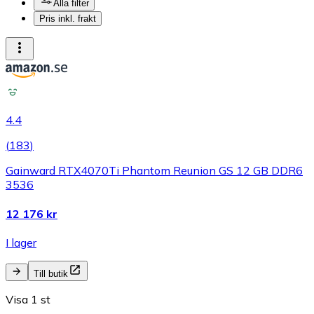
Alla filter
Pris inkl. frakt
4.4
(
183
)
Gainward RTX4070Ti Phantom Reunion GS 12 GB DDR6
3536
12 176 kr
I lager
Till butik
Visa 1 st