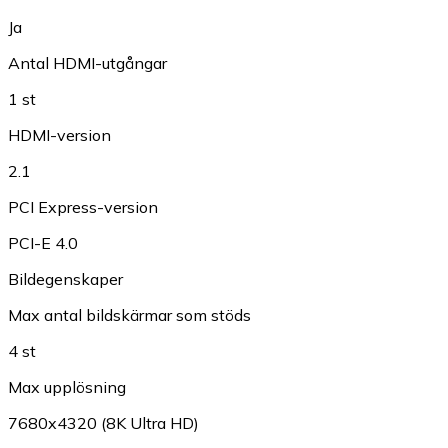
Ja
Antal HDMI-utgångar
1 st
HDMI-version
2.1
PCI Express-version
PCI-E 4.0
Bildegenskaper
Max antal bildskärmar som stöds
4 st
Max upplösning
7680x4320 (8K Ultra HD)