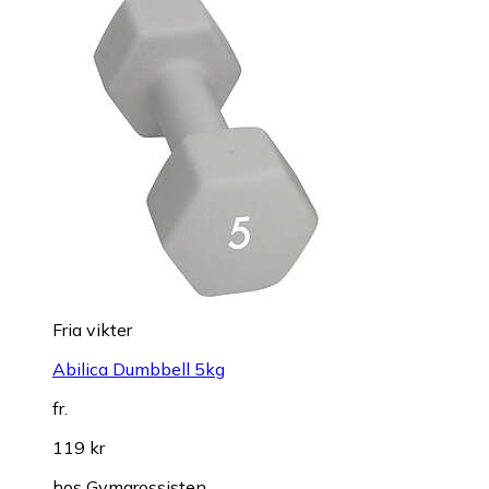
Fria vikter
Abilica Dumbbell 5kg
fr.
119 kr
hos
Gymgrossisten