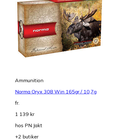
Ammunition
Norma Oryx 308 Win 165gr / 10,7g
fr.
1 139 kr
hos
PN Jakt
+2 butiker