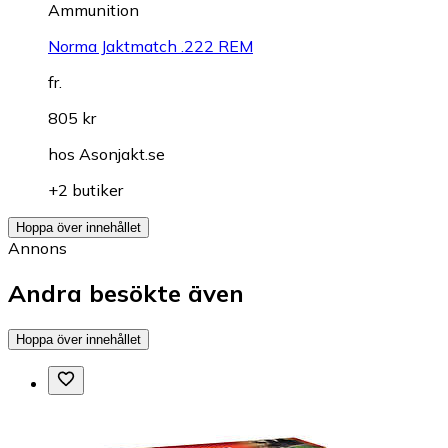
Ammunition
Norma Jaktmatch .222 REM
fr.
805 kr
hos
Asonjakt.se
+2 butiker
Hoppa över innehållet
Annons
Andra besökte även
Hoppa över innehållet