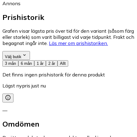
Annons
Prishistorik
Grafen visar lägsta pris över tid för den variant (såsom färg
eller storlek) som varit billigast vid varje tidpunkt. Frakt och
begagnat ingår inte.
Läs mer om prishistoriken.
Välj butik
3 mån
6 mån
1 år
2 år
Allt
Det finns ingen prishistorik för denna produkt
Lägst nypris just nu
—
Omdömen