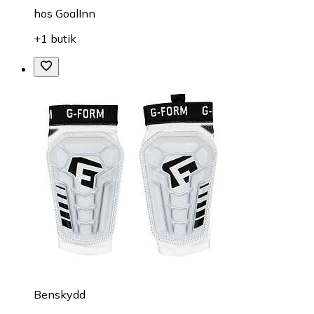
hos
GoalInn
+1 butik
Benskydd