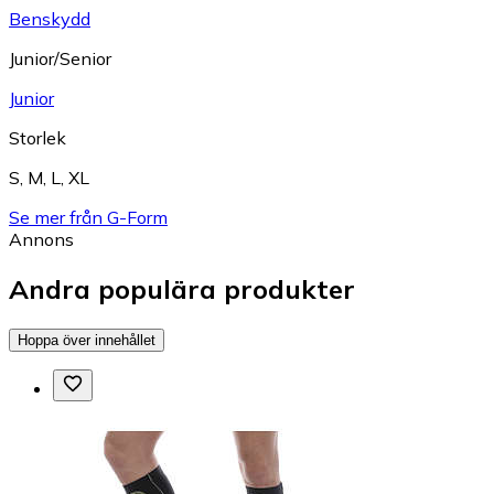
Benskydd
Junior/Senior
Junior
Storlek
S
,
M
,
L
,
XL
Se mer från G-Form
Annons
Andra populära produkter
Hoppa över innehållet