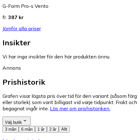
G-Form Pro-s Vento
fr.
387 kr
Jämför alla priser
Insikter
Vi har inga insikter för den här produkten ännu.
Annons
Prishistorik
Grafen visar lägsta pris över tid för den variant (såsom färg
eller storlek) som varit billigast vid varje tidpunkt. Frakt och
begagnat ingår inte.
Läs mer om prishistoriken.
Välj butik
3 mån
6 mån
1 år
2 år
Allt