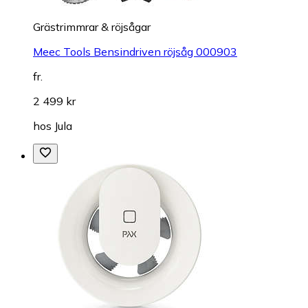
Grästrimmrar & röjsågar
Meec Tools Bensindriven röjsåg 000903
fr.
2 499 kr
hos
Jula