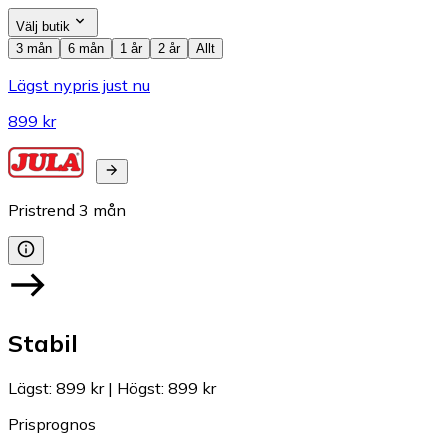
Välj butik
3 mån
6 mån
1 år
2 år
Allt
Lägst nypris just nu
899 kr
Pristrend
3
mån
Stabil
Lägst
:
899 kr
|
Högst
:
899 kr
Prisprognos