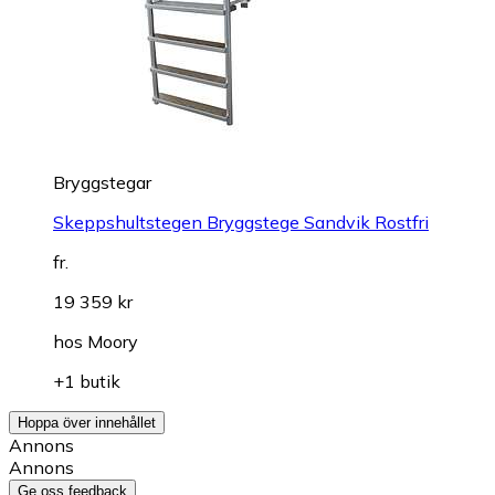
Bryggstegar
Skeppshultstegen Bryggstege Sandvik Rostfri
fr.
19 359 kr
hos
Moory
+1 butik
Hoppa över innehållet
Annons
Annons
Ge oss feedback