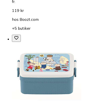
fr.
119 kr
hos
Boozt.com
+5 butiker