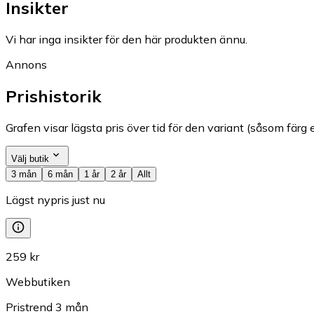
Insikter
Vi har inga insikter för den här produkten ännu.
Annons
Prishistorik
Grafen visar lägsta pris över tid för den variant (såsom färg e
Välj butik
3 mån
6 mån
1 år
2 år
Allt
Lägst nypris just nu
259 kr
Webbutiken
Pristrend
3
mån