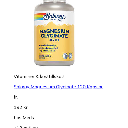
Vitaminer & kosttillskott
Solaray Magnesium Glycinate 120 Kapslar
fr.
192 kr
hos
Meds
+12 butiker