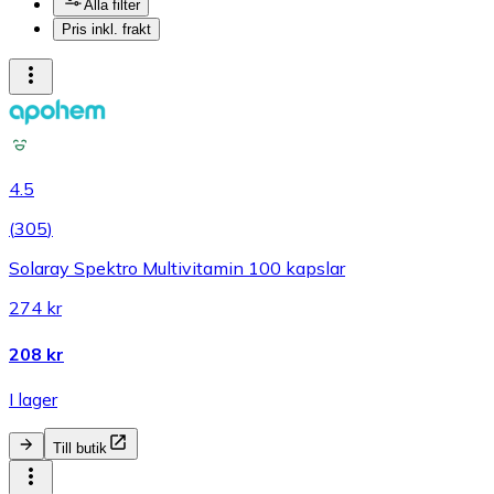
Alla filter
Pris inkl. frakt
4.5
(
305
)
Solaray Spektro Multivitamin 100 kapslar
274 kr
208 kr
I lager
Till butik