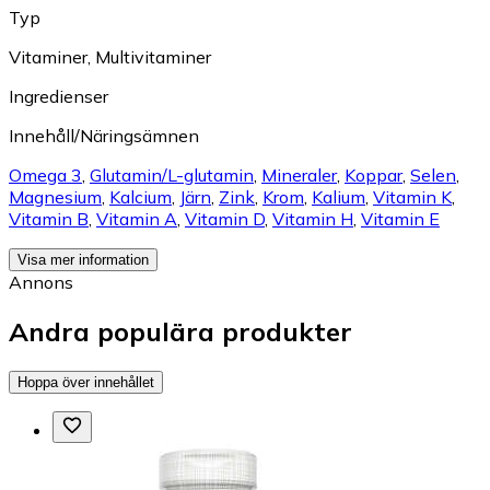
Typ
Vitaminer
,
Multivitaminer
Ingredienser
Innehåll/Näringsämnen
Omega 3
,
Glutamin/L-glutamin
,
Mineraler
,
Koppar
,
Selen
,
Magnesium
,
Kalcium
,
Järn
,
Zink
,
Krom
,
Kalium
,
Vitamin K
,
Vitamin B
,
Vitamin A
,
Vitamin D
,
Vitamin H
,
Vitamin E
Visa mer information
Annons
Andra populära produkter
Hoppa över innehållet