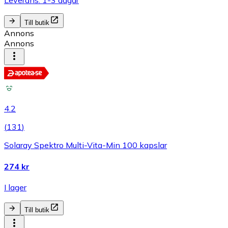
Leverans: 1-3 dagar
Till butik
Annons
Annons
4.2
(
131
)
Solaray Spektro Multi-Vita-Min 100 kapslar
274 kr
I lager
Till butik