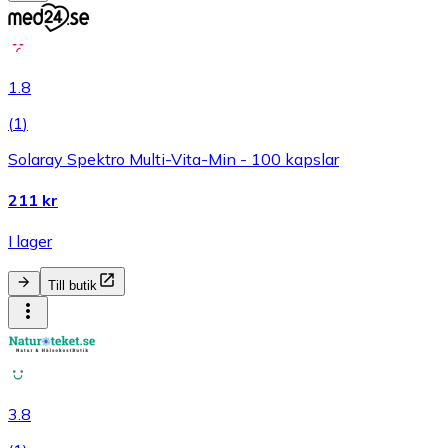
1.8
(
1
)
Solaray Spektro Multi-Vita-Min - 100 kapslar
211 kr
I lager
Till butik
3.8