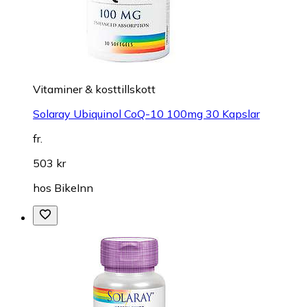
Vitaminer & kosttillskott
Solaray Ubiquinol CoQ-10 100mg 30 Kapslar
fr.
503 kr
hos
BikeInn