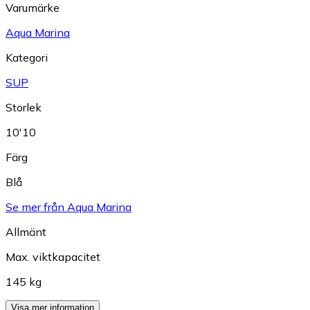
Varumärke
Aqua Marina
Kategori
SUP
Storlek
10'10
Färg
Blå
Se mer från Aqua Marina
Allmänt
Max. viktkapacitet
145 kg
Visa mer information