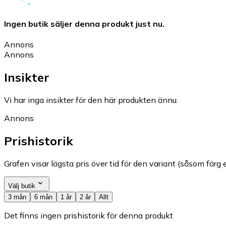
Ingen butik säljer denna produkt just nu.
Annons
Annons
Insikter
Vi har inga insikter för den här produkten ännu.
Annons
Prishistorik
Grafen visar lägsta pris över tid för den variant (såsom färg e
Välj butik
3 mån
6 mån
1 år
2 år
Allt
Det finns ingen prishistorik för denna produkt