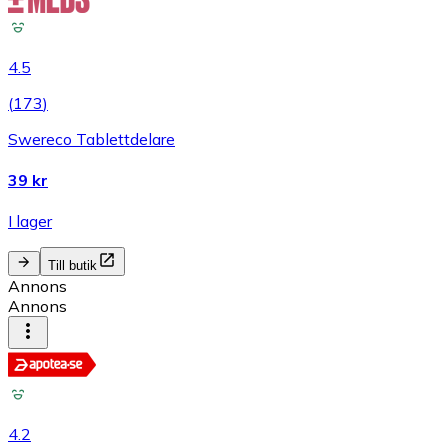
4.5
(
173
)
Swereco Tablettdelare
39 kr
I lager
Till butik
Annons
Annons
4.2