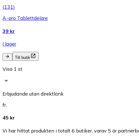
(
131
)
A-pro Tablettdelare
39 kr
I lager
Till butik
Visa 1 st
Erbjudande utan direktlänk
fr.
45 kr
Vi har hittat produkten i totalt 6 butiker, varav 5 är partnerbu