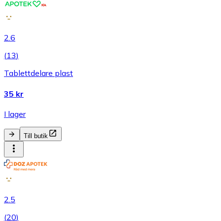
2.6
(
13
)
Tablettdelare plast
35 kr
I lager
Till butik
2.5
(
20
)