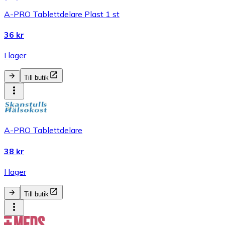
A-PRO Tablettdelare Plast 1 st
36 kr
I lager
Till butik
A-PRO Tablettdelare
38 kr
I lager
Till butik