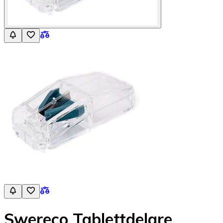
Swereco Tablettdelare