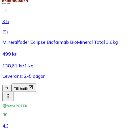
3.5
(
9
)
Mineralfoder Eclipse Biofarmab BioMineral Total 3,6kg
499 kr
138,61 kr/1 kg
Leverans: 2-5 dagar
Till butik
4.3