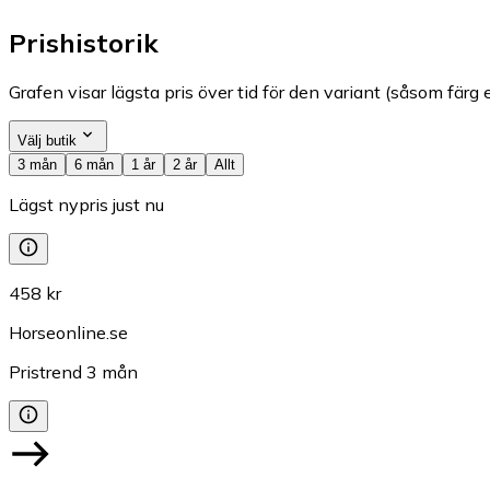
Prishistorik
Grafen visar lägsta pris över tid för den variant (såsom färg e
Välj butik
3 mån
6 mån
1 år
2 år
Allt
Lägst nypris just nu
458 kr
Horseonline.se
Pristrend
3
mån