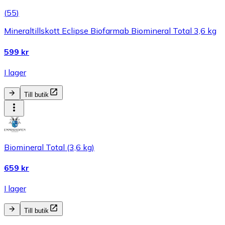
(
55
)
Mineraltillskott Eclipse Biofarmab Biomineral Total 3,6 kg
599 kr
I lager
Till butik
Biomineral Total (3,6 kg)
659 kr
I lager
Till butik