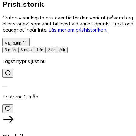
Prishistorik
Grafen visar lägsta pris över tid för den variant (såsom färg
eller storlek) som varit billigast vid varje tidpunkt. Frakt och
begagnat ingår inte.
Läs mer om prishistoriken.
Välj butik
3 mån
6 mån
1 år
2 år
Allt
Lägst nypris just nu
—
Pristrend
3
mån