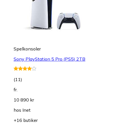
Spelkonsoler
Sony PlayStation 5 Pro (PS5) 2TB
(
11
)
fr.
10 890 kr
hos
Inet
+16 butiker