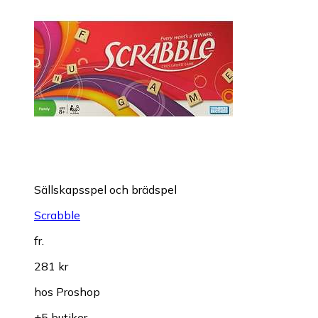
Sällskapsspel och brädspel
Scrabble
fr.
281 kr
hos
Proshop
+5 butiker