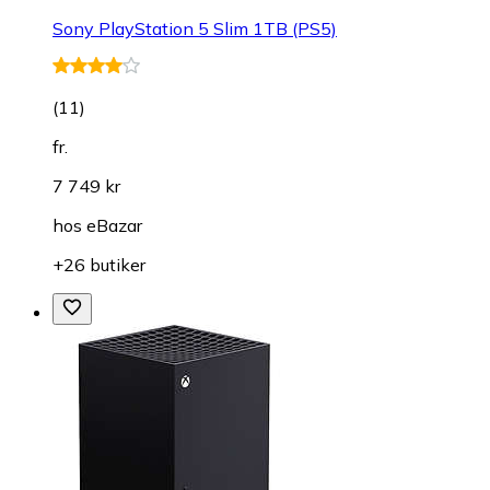
Sony PlayStation 5 Slim 1TB (PS5)
(
11
)
fr.
7 749 kr
hos
eBazar
+26 butiker