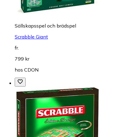
Sällskapsspel och brädspel
Scrabble Giant
fr.
799 kr
hos
CDON