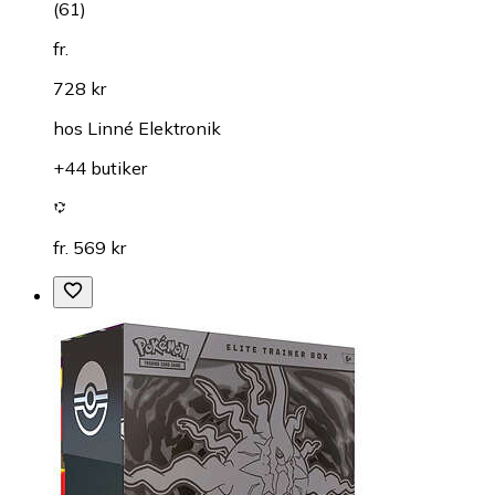
(
61
)
fr.
728 kr
hos
Linné Elektronik
+44 butiker
fr. 569 kr