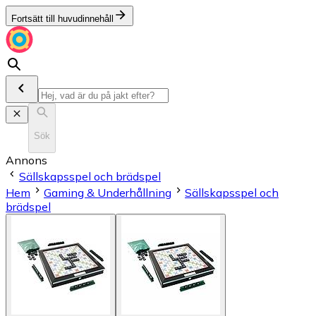
Fortsätt till huvudinnehåll
Sök
Annons
Sällskapsspel och brädspel
Hem
Gaming & Underhållning
Sällskapsspel och
brädspel