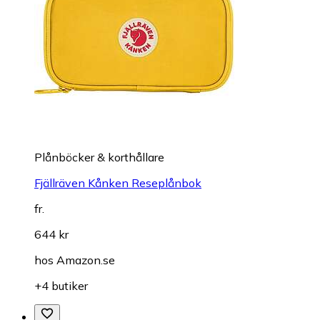
Plånböcker & korthållare
Fjällräven Kånken Reseplånbok
fr.
644 kr
hos
Amazon.se
+4 butiker