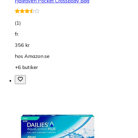
Fjällräven Pocket Crossbody Bag
(
1
)
fr.
356 kr
hos
Amazon.se
+6 butiker