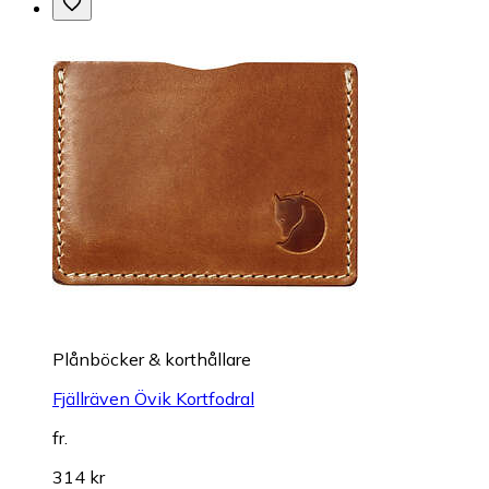
Plånböcker & korthållare
Fjällräven Övik Kortfodral
fr.
314 kr