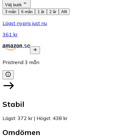
Välj butik
3 mån
6 mån
1 år
2 år
Allt
Lägst nypris just nu
361 kr
Pristrend
3
mån
Stabil
Lägst
:
372 kr
|
Högst
:
438 kr
Omdömen