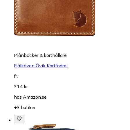
Plånböcker & korthållare
Fjällräven Övik Kortfodral
fr.
314 kr
hos
Amazon.se
+3 butiker