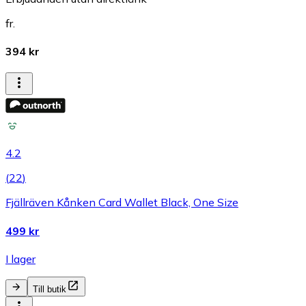
fr.
394 kr
4.2
(
22
)
Fjällräven Kånken Card Wallet Black, One Size
499 kr
I lager
Till butik