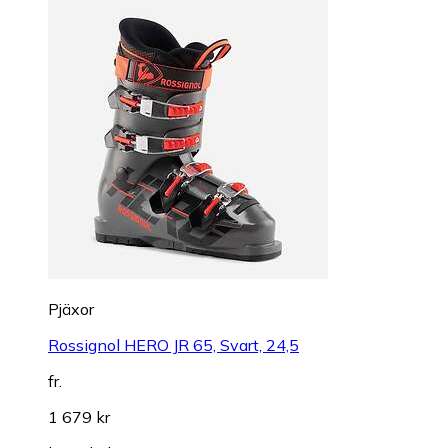
Pjäxor
Rossignol HERO JR 65, Svart, 24,5
fr.
1 679 kr