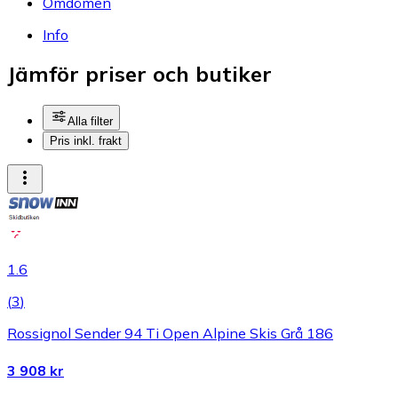
Omdömen
Info
Jämför priser och butiker
Alla filter
Pris inkl. frakt
1.6
(
3
)
Rossignol Sender 94 Ti Open Alpine Skis Grå 186
3 908 kr