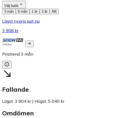
Välj butik
3 mån
6 mån
1 år
2 år
Allt
Lägst nypris just nu
3 908 kr
Pristrend
3
mån
Fallande
Lägst
:
3 904 kr
|
Högst
:
5 040 kr
Omdömen