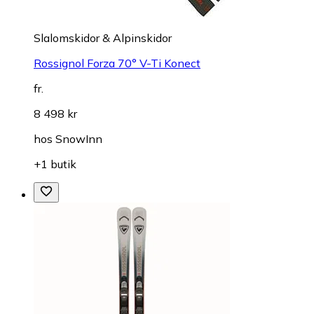
Slalomskidor & Alpinskidor
Rossignol Forza 70° V-Ti Konect
fr.
8 498 kr
hos
SnowInn
+1 butik