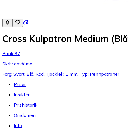
Cross Kulpatron Medium (Blå
Rank 37
Skriv omdöme
Färg: Svart, Blå, Röd, Tjocklek: 1 mm, Typ: Pennpatroner
Priser
Insikter
Prishistorik
Omdömen
Info