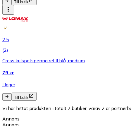
Till butik
2.5
(
2
)
Cross kulspetspenna refill blå, medium
79 kr
I lager
Till butik
Vi har hittat produkten i totalt 2 butiker, varav 2 är partnerbu
Annons
Annons