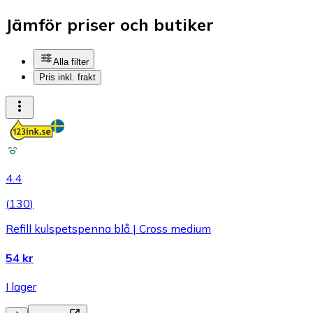
Jämför priser och butiker
Alla filter
Pris inkl. frakt
4.4
(
130
)
Refill kulspetspenna blå | Cross medium
54 kr
I lager