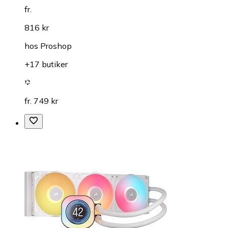
fr.
816 kr
hos
Proshop
+17 butiker
fr. 749 kr