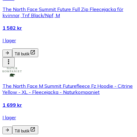
The North Face Summit Future Full Zip Fleecejacka för
kvinnor, Tnf Black/Npf, M
1 582 kr
I lager
Till butik
The North Face M Summit Futurefleece Fz Hoodie - Citrine
Yellow - XL - Fleecejacka - Naturkompaniet
1 699 kr
I lager
Till butik