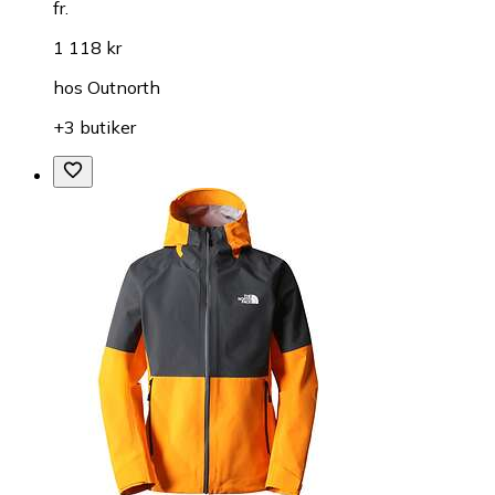
fr.
1 118 kr
hos
Outnorth
+3 butiker