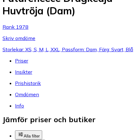
Huvtröja (Dam)
Rank 1978
Skriv omdöme
Storlekar: XS, S, M, L, XXL, Passform: Dam, Färg: Svart, Blå
Priser
Insikter
Prishistorik
Omdömen
Info
Jämför priser och butiker
Alla filter