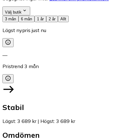
Välj butik
3 mån
6 mån
1 år
2 år
Allt
Lägst nypris just nu
—
Pristrend
3
mån
Stabil
Lägst
:
3 689 kr
|
Högst
:
3 689 kr
Omdömen