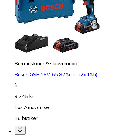
Borrmaskiner & skruvdragare
Bosch GSB 18V-65 82Ac Lc (2x4Ah)
fr.
3 745 kr
hos
Amazon.se
+6 butiker