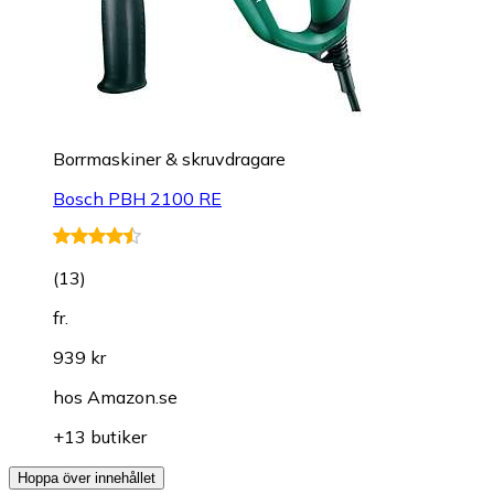
Borrmaskiner & skruvdragare
Bosch PBH 2100 RE
(
13
)
fr.
939 kr
hos
Amazon.se
+13 butiker
Hoppa över innehållet