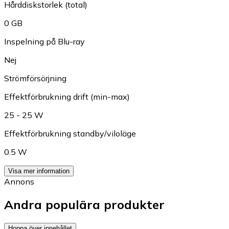
Hårddiskstorlek (total)
0 GB
Inspelning på Blu-ray
Nej
Strömförsörjning
Effektförbrukning drift (min-max)
25 - 25 W
Effektförbrukning standby/viloläge
0.5 W
Visa mer information
Annons
Andra populära produkter
Hoppa över innehållet