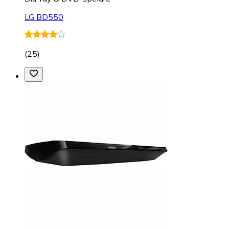
LG BD550
(
25
)