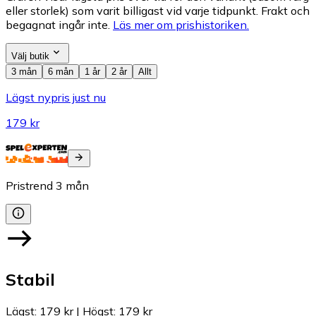
eller storlek) som varit billigast vid varje tidpunkt. Frakt och
begagnat ingår inte.
Läs mer om prishistoriken.
Välj butik
3 mån
6 mån
1 år
2 år
Allt
Lägst nypris just nu
179 kr
Pristrend
3
mån
Stabil
Lägst
:
179 kr
|
Högst
:
179 kr