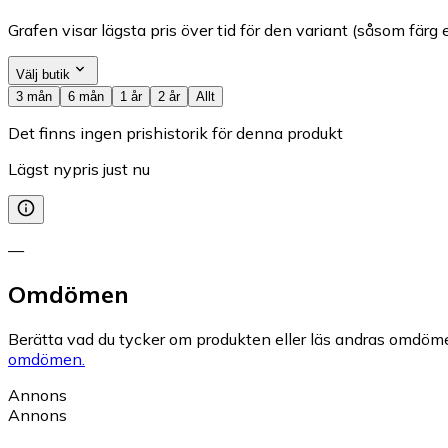
Grafen visar lägsta pris över tid för den variant (såsom färg e
Välj butik
3 mån
6 mån
1 år
2 år
Allt
Det finns ingen prishistorik för denna produkt
Lägst nypris just nu
—
Omdömen
Berätta vad du tycker om produkten eller läs andras omdöme
omdömen.
Annons
Annons