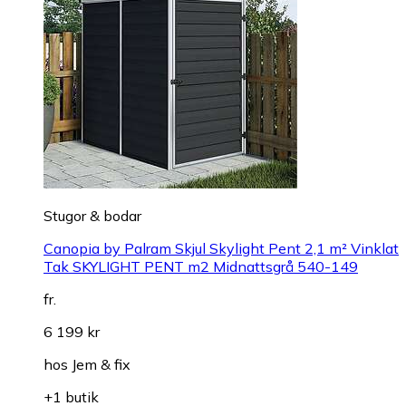
Stugor & bodar
Canopia by Palram Skjul Skylight Pent 2,1 m² Vinklat
Tak SKYLIGHT PENT m2 Midnattsgrå 540-149
fr.
6 199 kr
hos
Jem & fix
+1 butik