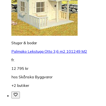
Stugor & bodar
Palmako Lekstuga Otto 3,6 m2 101249 M2
fr.
12 795 kr
hos
Skånska Byggvaror
+2 butiker