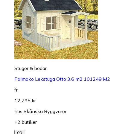
Stugor & bodar
Palmako Lekstuga Otto 3,6 m2 101249 M2
fr.
12 795 kr
hos
Skånska Byggvaror
+2 butiker