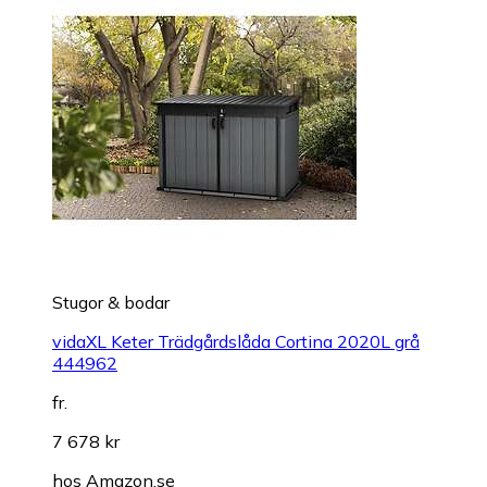
Stugor & bodar
vidaXL Keter Trädgårdslåda Cortina 2020L grå
444962
fr.
7 678 kr
hos
Amazon.se