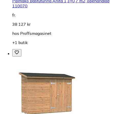
Palmako Bastutunna Anita 1,3+0,7 m2; obehandlad
110070
fr.
38 127 kr
hos
Proffsmagasinet
+1 butik