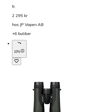
fr.
2 295 kr
hos
JP Vapen AB
+6 butiker
10%