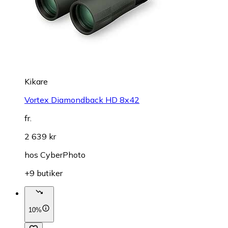
Kikare
Vortex Diamondback HD 8x42
fr.
2 639 kr
hos
CyberPhoto
+9 butiker
10%