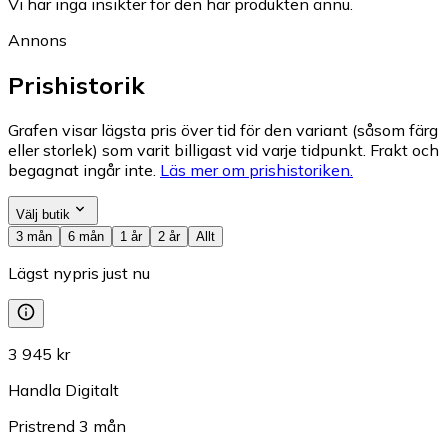
Vi har inga insikter för den här produkten ännu.
Annons
Prishistorik
Grafen visar lägsta pris över tid för den variant (såsom färg
eller storlek) som varit billigast vid varje tidpunkt. Frakt och
begagnat ingår inte.
Läs mer om prishistoriken.
Välj butik
3 mån
6 mån
1 år
2 år
Allt
Lägst nypris just nu
3 945 kr
Handla Digitalt
Pristrend
3
mån