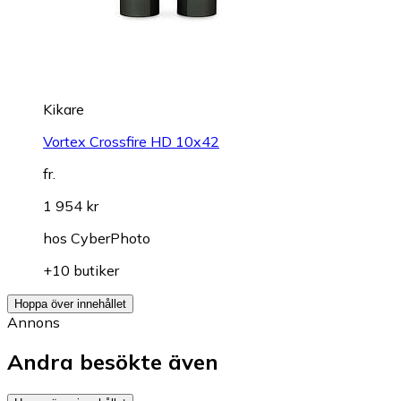
Kikare
Vortex Crossfire HD 10x42
fr.
1 954 kr
hos
CyberPhoto
+10 butiker
Hoppa över innehållet
Annons
Andra besökte även