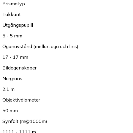
Prismatyp
Takkant
Utgångspupill
5 - 5 mm
Ögonavstånd (mellan öga och lins)
17 - 17 mm
Bildegenskaper
Närgräns
2.1 m
Objektivdiameter
50 mm
Synfält (m@1000m)
1111 - 1111 m