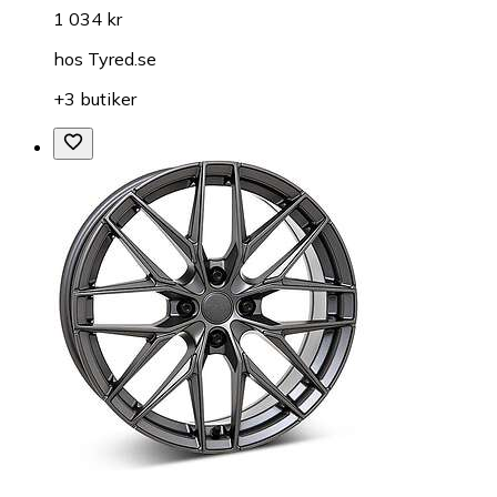
1 034 kr
hos
Tyred.se
+3 butiker