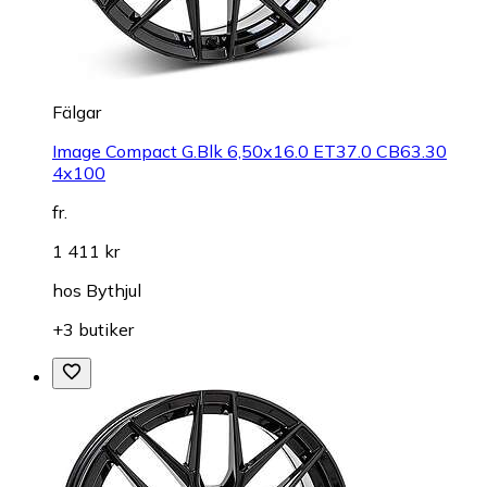
Fälgar
Image Compact G.Blk 6,50x16.0 ET37.0 CB63.30
4x100
fr.
1 411 kr
hos
Bythjul
+3 butiker