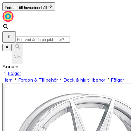
Fortsätt till huvudinnehåll
Sök
Annons
Fälgar
Hem
Fordon & Tillbehör
Däck & hjultillbehör
Fälgar