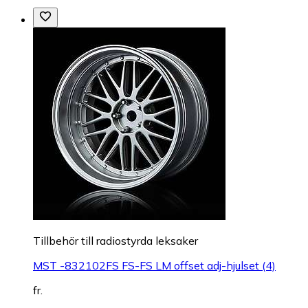
Tillbehör till radiostyrda leksaker
MST -832102FS FS-FS LM offset adj-hjulset (4)
fr.