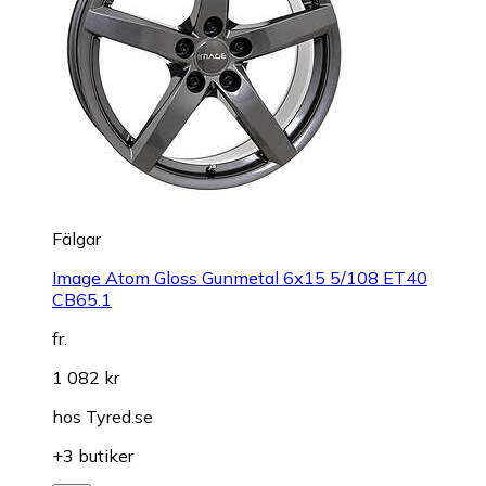
Fälgar
Image Atom Gloss Gunmetal 6x15 5/108 ET40
CB65.1
fr.
1 082 kr
hos
Tyred.se
+3 butiker