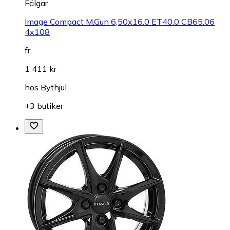
Fälgar
Image Compact M.Gun 6,50x16.0 ET40.0 CB65.06
4x108
fr.
1 411 kr
hos
Bythjul
+3 butiker