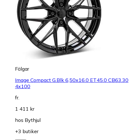
Fälgar
Image Compact G.Blk 6,50x16.0 ET45.0 CB63.30
4x100
fr.
1 411 kr
hos
Bythjul
+3 butiker