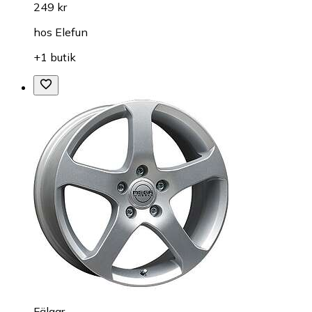
249 kr
hos
Elefun
+1 butik
Fälgar