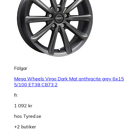
Fälgar
Mega Wheels Virgo Dark Mat anthracite grey 6x15
5/100 ET38 CB73.2
fr.
1 092 kr
hos
Tyred.se
+2 butiker