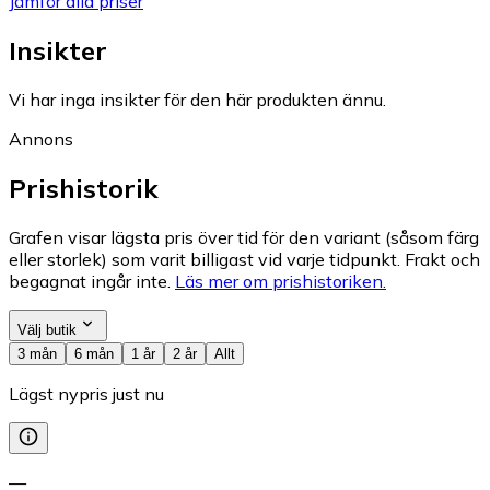
Jämför alla priser
Insikter
Vi har inga insikter för den här produkten ännu.
Annons
Prishistorik
Grafen visar lägsta pris över tid för den variant (såsom färg
eller storlek) som varit billigast vid varje tidpunkt. Frakt och
begagnat ingår inte.
Läs mer om prishistoriken.
Välj butik
3 mån
6 mån
1 år
2 år
Allt
Lägst nypris just nu
—