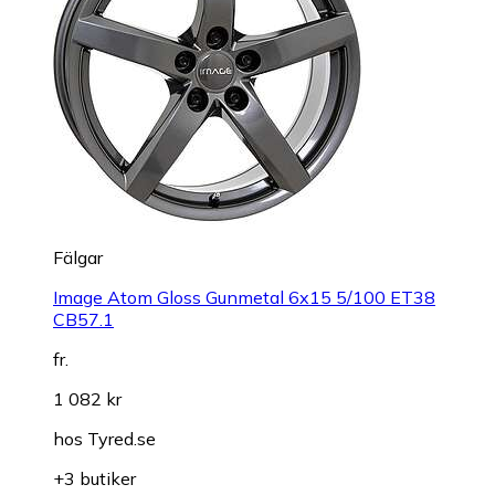
Fälgar
Image Atom Gloss Gunmetal 6x15 5/100 ET38
CB57.1
fr.
1 082 kr
hos
Tyred.se
+3 butiker