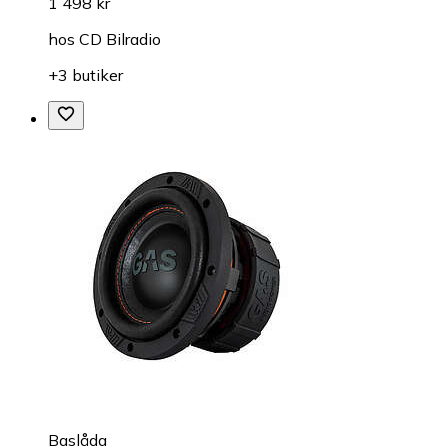
1 498 kr
hos
CD Bilradio
+3 butiker
Baslåda