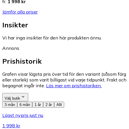
fr.
1 998 kr
Jämför alla priser
Insikter
Vi har inga insikter för den här produkten ännu.
Annons
Prishistorik
Grafen visar lägsta pris över tid för den variant (såsom färg
eller storlek) som varit billigast vid varje tidpunkt. Frakt och
begagnat ingår inte.
Läs mer om prishistoriken.
Välj butik
3 mån
6 mån
1 år
2 år
Allt
Lägst nypris just nu
1 998 kr