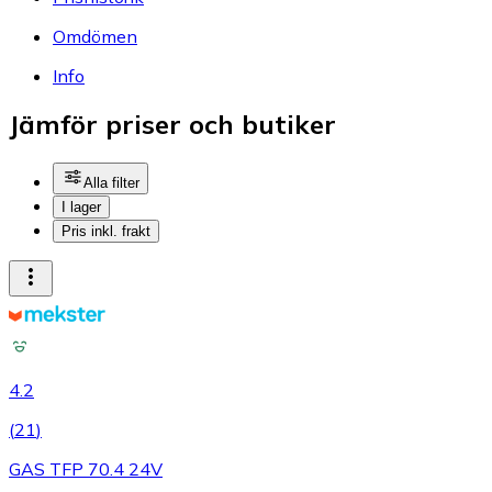
Omdömen
Info
Jämför priser och butiker
Alla filter
I lager
Pris inkl. frakt
4.2
(
21
)
GAS TFP 70.4 24V