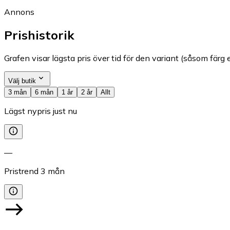
Annons
Prishistorik
Grafen visar lägsta pris över tid för den variant (såsom färg e
Välj butik
3 mån
6 mån
1 år
2 år
Allt
Lägst nypris just nu
—
Pristrend
3
mån