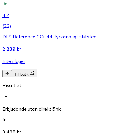
4.2
(
22
)
DLS Reference CCi-44, fyrkanaligt slutsteg
2 239 kr
Inte i lager
Till butik
Visa 1 st
Erbjudande utan direktlänk
fr.
3 498 kr