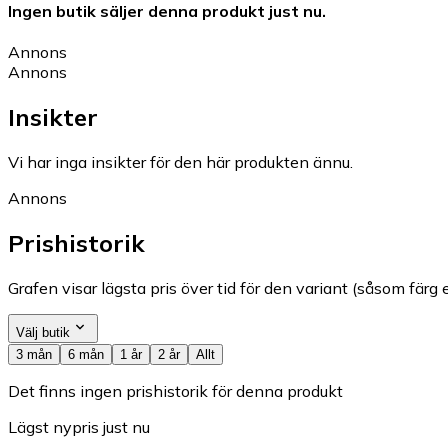
Ingen butik säljer denna produkt just nu.
Annons
Annons
Insikter
Vi har inga insikter för den här produkten ännu.
Annons
Prishistorik
Grafen visar lägsta pris över tid för den variant (såsom färg e
Välj butik
3 mån
6 mån
1 år
2 år
Allt
Det finns ingen prishistorik för denna produkt
Lägst nypris just nu